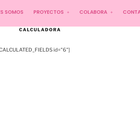
ES SOMOS
PROYECTOS
COLABORA
CONT
CALCULADORA
CALCULATED_FIELDS id="6"]